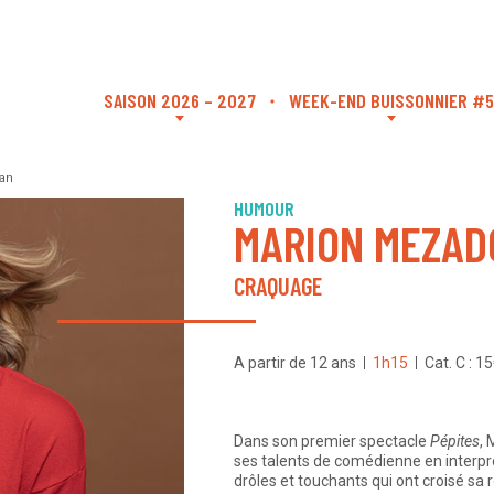
SAISON 2026 – 2027
WEEK-END BUISSONNIER #5
an
HUMOUR
MARION MEZAD
CRAQUAGE
A partir de 12 ans
1h15
Cat. C : 1
Dans son premier spectacle
Pépites
,
ses talents de comédienne en interpr
drôles et touchants qui ont croisé sa 