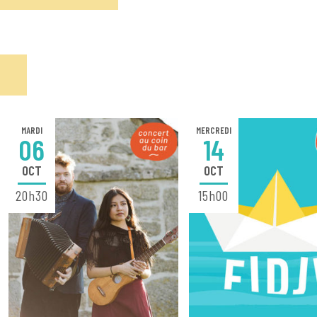
MARDI
MERCREDI
06
14
OCT
OCT
20h30
15h00