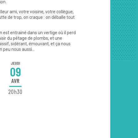
ion.
leur ami, votre voisine, votre collègue,
outte de trop, on craque : on déballe tout
un est entrainé dans un vertige où il perd
aisir du pétage de plombs, et une
uissif, sidérant, émouvant, et ça nous
un peu nous aussi…
JEUDI
09
AVR
20h30