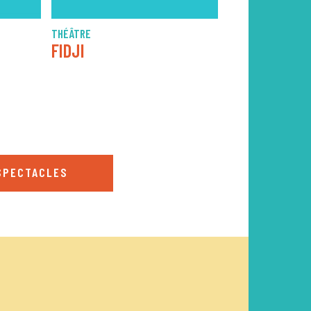
THÉÂTRE
FOLK
FIDJI
ALELA DIANE
SPECTACLES