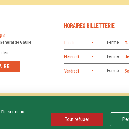
HORAIRES BILLETTERIE
gis
Lundi
Ma
Général de Gaulle
Fermé
edex
Mercredi
Je
Fermé
AIRE
Vendredi
Sa
Fermé
rôle sur ceux
PROGRAMMATION
TARIFS
Tout refuser
Per
PLAN DU SIT