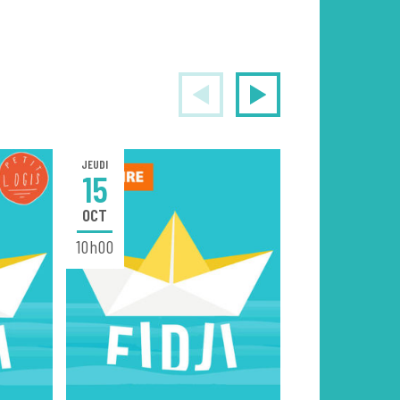
JEUDI
VENDREDI
15
16
OCT
OCT
10h00
20h30