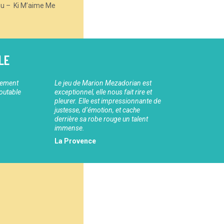
eu –
Ki M’aime Me
LE
tement
Le jeu de Marion Mezadorian est
outable
exceptionnel, elle nous fait rire et
pleurer. Elle est impressionnante de
justesse, d’émotion, et cache
derrière sa robe rouge un talent
immense.
La Provence