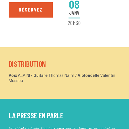
08
RÉSERVEZ
JANV
20h30
DISTRIBUTION
Voix
ALA.NI /
Guitare
Thomas Naïm /
Violoncelle
Valentin
Mussou
LA PRESSE EN PARLE
Une étoile est née. C’est la remarque, évidente, qu’on se fait en