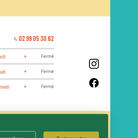
02 99 05 30 62
rdi
Fermé
udi
Fermé
medi
Fermé
LE GRAND LOGIS
ACTIONS CULTURELLES