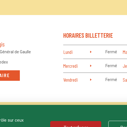
HORAIRES BILLETTERIE
gis
Lundi
Ma
Général de Gaulle
Fermé
edex
Mercredi
Je
Fermé
AIRE
Vendredi
Sa
Fermé
rôle sur ceux
PROGRAMMATION
TARIFS