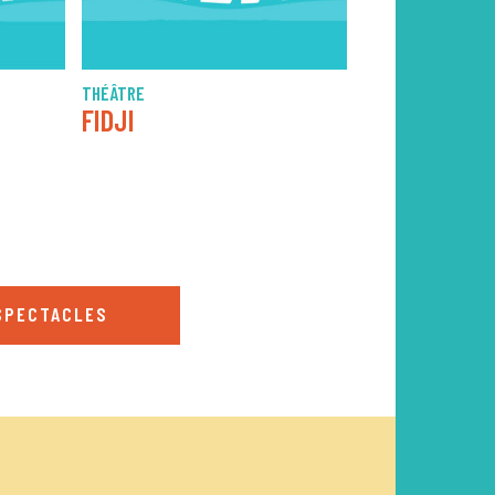
THÉÂTRE
FOLK
FIDJI
ALELA DIANE
SPECTACLES