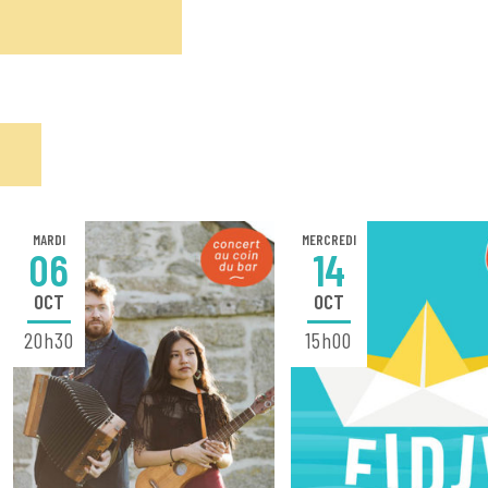
MARDI
MERCREDI
06
14
OCT
OCT
20h30
15h00