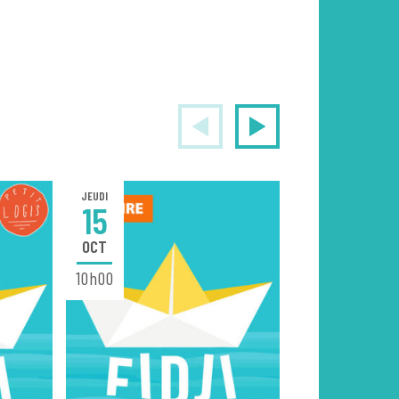
JEUDI
VENDREDI
15
16
OCT
OCT
10h00
20h30