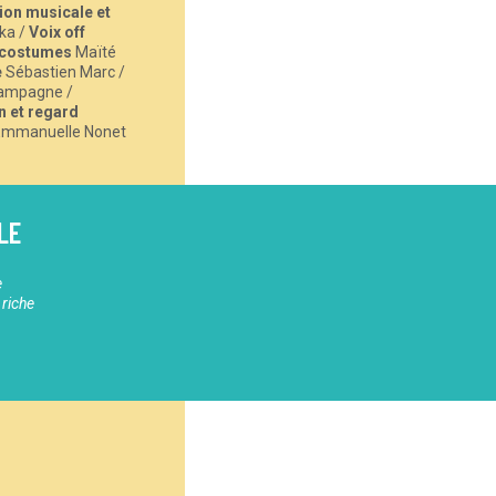
on musicale et
ka /
Voix off
 costumes
Maïté
e
Sébastien Marc /
ampagne /
n et regard
Emmanuelle Nonet
LE
e
 riche