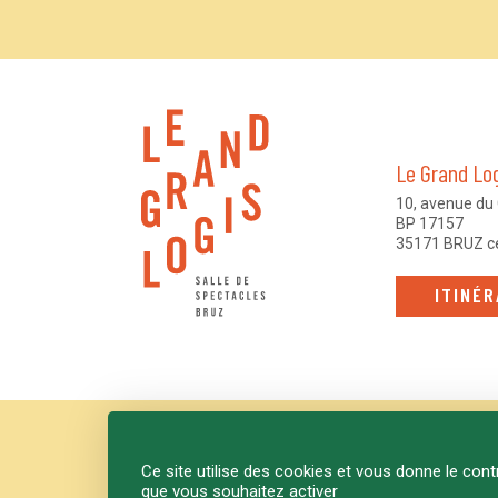
Le Grand Lo
10, avenue du 
BP 17157
35171 BRUZ c
ITINÉR
Ce site utilise des cookies et vous donne le cont
que vous souhaitez activer