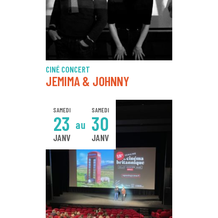
CINÉ CONCERT
JEMIMA & JOHNNY
SAMEDI
SAMEDI
23
30
au
JANV
JANV