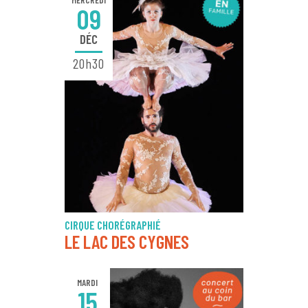
MERCREDI
09
DÉC
20h30
CIRQUE CHORÉGRAPHIÉ
LE LAC DES CYGNES
MARDI
15