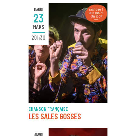
MARDI
23
MARS
20h30
CHANSON FRANÇAISE
LES SALES GOSSES
JEUDI