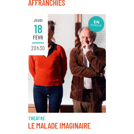
AFFRANCHIES
JEUDI
18
FÉVR
20h30
THÉÂTRE
LE MALADE IMAGINAIRE