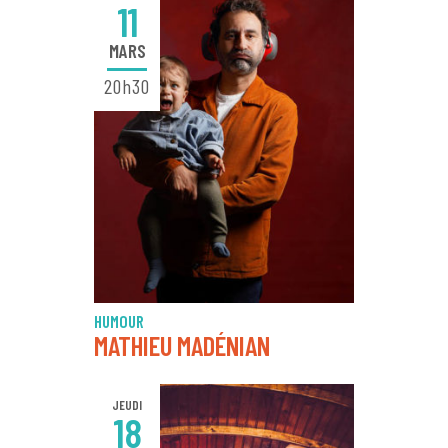
11
MARS
20h30
HUMOUR
MATHIEU MADÉNIAN
JEUDI
18