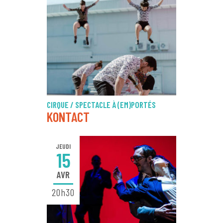
CIRQUE / SPECTACLE À (EM)PORTÉS
KONTACT
JEUDI
15
AVR
20h30