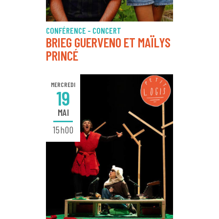
CONFÉRENCE - CONCERT
BRIEG GUERVENO ET MAÏLYS
PRINCÉ
MERCREDI
19
MAI
15h00