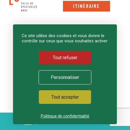
ITINÉRAIRE
HORAIRES BILLETTERIE
Ce site utilise des cookies et vous donne le
02 99 05 30 62
contrôle sur ceux que vous souhaitez activer
Tout refuser
Lundi
Fermé
Mardi
Fermé
Personnaliser
Mercredi
Fermé
Tout accepter
Jeudi
Fermé
Vendredi
Fermé
Politique de confidentialité
AGENDA
Samedi
Fermé