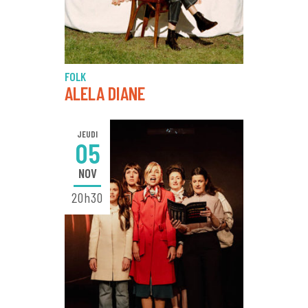
FOLK
ALELA DIANE
JEUDI
05
NOV
20h30