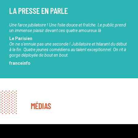
LA PRESSE EN PARLE
Une farce jubilatoire ! Une folie douce et fraîche. Le public prend
un immense plaisir devant ces quatre amoureux là
Le Parisien
On ne s'ennuie pas une seconde ! Jubilatoire et hilarant du début
à la fin. Quatre jeunes comédiens au talent exceptionnel. On rit à
gorge déployée de bout en bout.
franceinfo
MÉDIAS